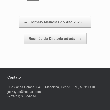
Post navigation
←
Torneio Melhores do Ano 2025.…
Reunião da Diretoria adiada
→
Contato
Rua Carlos Gomes, 640 – Madalena, Recife – PE, 50720-110
jockeype@hotmail.com
(+55)(81) 3446-9624