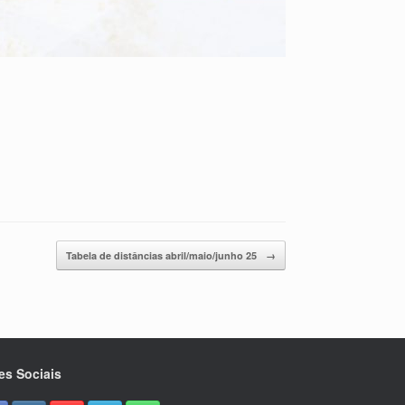
Tabela de distâncias abril/maio/junho 25
→
es Sociais