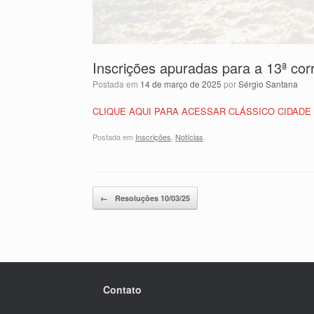
Inscrições apuradas para a 13ª cor
Postada em
14 de março de 2025
por
Sérgio Santana
CLIQUE AQUI PARA ACESSAR CLÁSSICO CIDADE
Postada em
Inscrições
,
Notícias
.
Post navigation
←
Resoluções 10/03/25
Contato