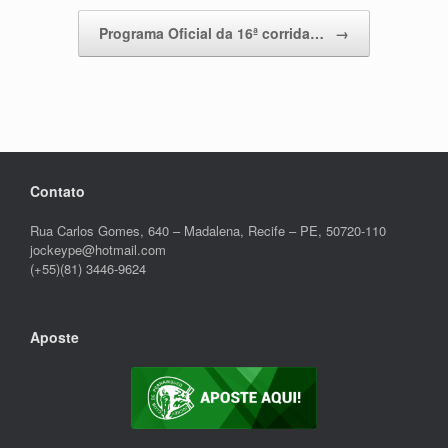
Programa Oficial da 16ª corrida…
→
Contato
Rua Carlos Gomes, 640 – Madalena, Recife – PE, 50720-110
jockeype@hotmail.com
(+55)(81) 3446-9624
Aposte