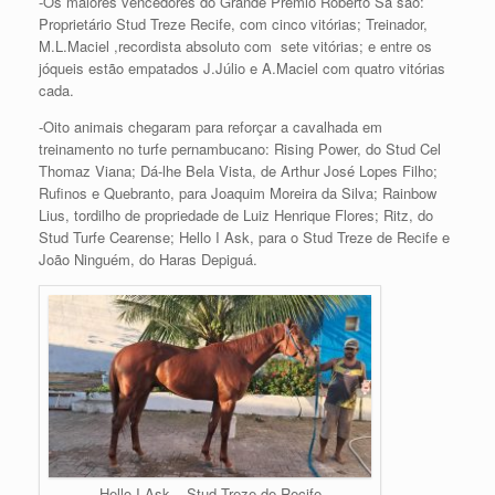
-Os maiores vencedores do Grande Prêmio Roberto Sá são:
Proprietário Stud Treze Recife, com cinco vitórias; Treinador,
M.L.Maciel ,recordista absoluto com sete vitórias; e entre os
jóqueis estão empatados J.Júlio e A.Maciel com quatro vitórias
cada.
-Oito animais chegaram para reforçar a cavalhada em
treinamento no turfe pernambucano: Rising Power, do Stud Cel
Thomaz Viana; Dá-lhe Bela Vista, de Arthur José Lopes Filho;
Rufinos e Quebranto, para Joaquim Moreira da Silva; Rainbow
Lius, tordilho de propriedade de Luiz Henrique Flores; Ritz, do
Stud Turfe Cearense; Hello I Ask, para o Stud Treze de Recife e
João Ninguém, do Haras Depiguá.
Hello I Ask – Stud Treze de Recife