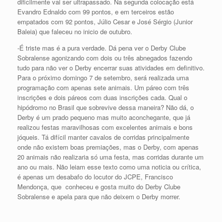
dificilmente vai ser ultrapassado. Na segunda colocação está
Evandro Ednaldo com 99 pontos, e em terceiros estão
empatados com 92 pontos, Júlio Cesar e José Sérgio (Junior
Baleia) que faleceu no inicio de outubro.
-É triste mas é a pura verdade. Dá pena ver o Derby Clube
Sobralense agonizando com dois ou três abnegados fazendo
tudo para não ver o Derby encerrar suas atividades em definitivo.
Para o próximo domingo 7 de setembro, será realizada uma
programação com apenas sete animais. Um páreo com três
inscrições e dois páreos com duas inscrições cada. Qual o
hipódromo no Brasil que sobrevive dessa maneira? Não dá, o
Derby é um prado pequeno mas muito aconchegante, que já
realizou festas maravilhosas com excelentes animais e bons
jóqueis. Tá difícil manter cavalos de corridas principalmente
onde não existem boas premiações, mas o Derby, com apenas
20 animais não realizaria só uma festa, mas corridas durante um
ano ou mais. Não leiam esse texto como uma noticia ou crítica,
é apenas um desabafo do locutor do JCPE, Francisco
Mendonça, que conheceu e gosta muito do Derby Clube
Sobralense e apela para que não deixem o Derby morrer.