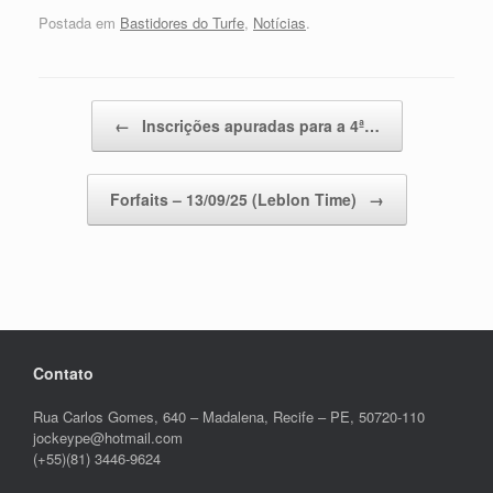
Postada em
Bastidores do Turfe
,
Notícias
.
Post navigation
←
Inscrições apuradas para a 4ª…
Forfaits – 13/09/25 (Leblon Time)
→
Contato
Rua Carlos Gomes, 640 – Madalena, Recife – PE, 50720-110
jockeype@hotmail.com
(+55)(81) 3446-9624