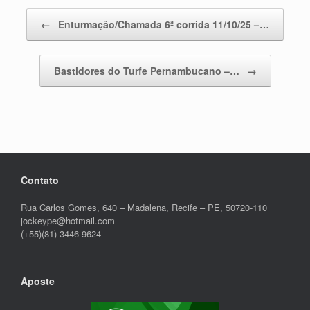
Post navigation
←
Enturmação/Chamada 6ª corrida 11/10/25 –…
Bastidores do Turfe Pernambucano –…
→
Contato
Rua Carlos Gomes, 640 – Madalena, Recife – PE, 50720-110
jockeype@hotmail.com
(+55)(81) 3446-9624
Aposte