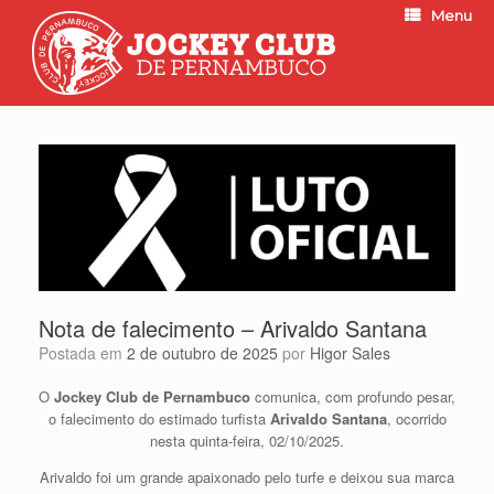
Menu
Nota de falecimento – Arivaldo Santana
Postada em
2 de outubro de 2025
por
Higor Sales
O
Jockey Club de Pernambuco
comunica, com profundo pesar,
o falecimento do estimado turfista
Arivaldo Santana
, ocorrido
nesta quinta-feira, 02/10/2025.
Arivaldo foi um grande apaixonado pelo turfe e deixou sua marca