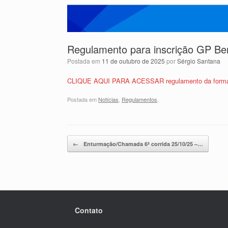
Regulamento para inscrição GP B
Postada em
11 de outubro de 2025
por
Sérgio Santana
CLIQUE AQUI PARA ACESSAR regulamento da forma
Postada em
Notícias
,
Regulamentos
.
Post navigation
←
Enturmação/Chamada 6ª corrida 25/10/25 –…
Contato