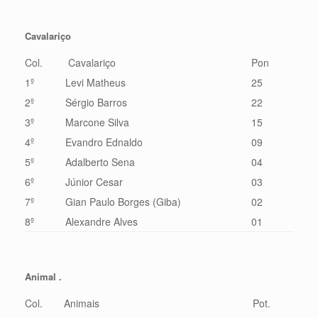
Cavalariço
Col.
Cavalariço
Pon
1º
Levi Matheus
25
2º
Sérgio Barros
22
3º
Marcone Silva
15
4º
Evandro Ednaldo
09
5º
Adalberto Sena
04
6º
Júnior Cesar
03
7º
Gian Paulo Borges (Giba)
02
8º
Alexandre Alves
01
Animal .
Col.
Animais
Pot.