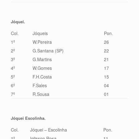
Jóquei.
Col.
Jóqueis
Pon.
1º
W.Pereira
26
2º
G.Santana (SP)
22
3º
G.Martins
21
4º
W.Gomes
17
5º
F.H.Costa
15
6º
F.Sales
04
7º
R.Sousa
01
Jóquei Escolinha.
Col.
Jóquei – Escolinha
Pon.
1º
Iglisson Rosa
11