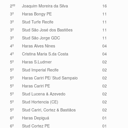
2ºº
Joaquim Moreira da Silva
16
3º
Haras Bongy PE
11
3º
Stud Turfe Recife
11
3º
Stud São José dos Bastiões
11
3º
Stud São Jorge GDC
11
4º
Haras Alves Nines
04
4º
Cristina Maria S.da Costa
04
5º
Haras S.Ludmer
02
5º
Stud Imperial Recife
02
5º
Haras Cariri PE/ Stud Sampaio
02
5º
Haras Cariri PE
02
5º
Stud Lucena & Azevedo
02
5º
Stud Hortencia (CE)
02
5º
Stud Cariri, Cortez & Bastiãos
02
6º
Haras Depiguá
01
6º
Stud Cortez PE
01