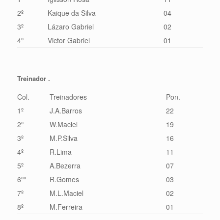
2º
Kaique da Silva
04
3º
Lázaro Gabriel
02
4º
Victor Gabriel
01
Treinador .
Col.
Treinadores
Pon.
1º
J.A.Barros
22
2º
W.Maciel
19
3º
M.P.Silva
16
4º
R.Lima
11
5º
A.Bezerra
07
6ºº
R.Gomes
03
7º
M.L.Maciel
02
8º
M.Ferreira
01