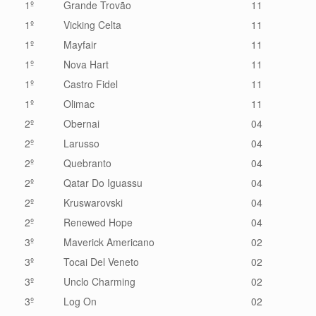
1º
Grande Trovão
11
1º
Vicking Celta
11
1º
Mayfair
11
1º
Nova Hart
11
1º
Castro Fidel
11
1º
Olimac
11
2º
Obernai
04
2º
Larusso
04
2º
Quebranto
04
2º
Qatar Do Iguassu
04
2º
Kruswarovski
04
2º
Renewed Hope
04
3º
Maverick Americano
02
3º
Tocai Del Veneto
02
3º
Unclo Charming
02
3º
Log On
02