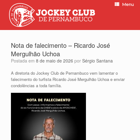
Menu
Nota de falecimento – Ricardo José
Mergulhão Uchoa
Postada em
8 de maio de 2026
por
Sérgio Santana
A diretoria do Jockey Club de Pernambuco vem lamentar o
falecimento do turfista Ricardo José Mergulhão Uchoa e enviar
condolências a toda família.