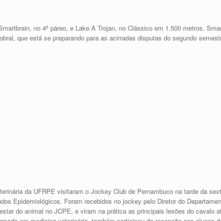
s Smartbrain, no 4º páreo, e Lake A Trojan, no Clássico em 1.500 metros. Sma
bral, que está se preparando para as acirradas disputas do segundo semestre
eterinária da UFRPE visitaram o Jockey Club de Pernambuco na tarde da sext
studos Epidemiológicos. Foram recebidos no jockey pelo Diretor do Departamen
tar do animal no JCPE, e viram na prática as principais lesões do cavalo atle
ormado em medicina veterinária, também participou da recepção aos alunos