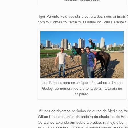
-Igor Parente veio assistir a estreia dos seus animai
com W.Gomes foi terceiro. O saldo do Stud Parente So
Igor Parente com os amigos Léo Uchoa e Thiago
Godoy, comemorando a vitória de Smartbrain no
4º páreo.
-Alunos de diversos períodos do curso de Medicina V
Wilton Pinheiro Junior, da cadeira da disciplina de E
Os alunos aprenderam sobre a prática, manejo e bem es
do PSI de corridas. O jóquei Wesley Gomes, recém f