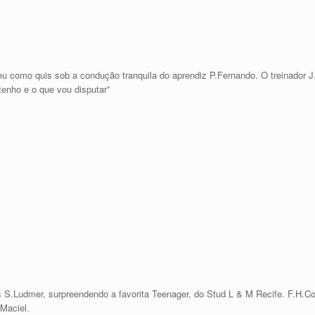
eu como quis sob a condução tranquila do aprendiz P.Fernando. O treinador J
tenho e o que vou disputar”
as S.Ludmer, surpreendendo a favorita Teenager, do Stud L & M Recife. F.H.C
Maciel.