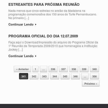
ESTREANTES PARA PRÓXIMA REUNIÃO
Nada menos que cinco estreias no areião da Madalena na
programação comemorativa dos 150 anos do Turfe Pernambucano.
No primeiro […]
Continuar Lendo
PROGRAMA OFICIAL DO DIA 12.07.2009
Faça aqui o Download/Impressão do arquivo do Programa Oficial da
1º Reunião da Temporada 2009/2010 que homenageia a Instituição
Jockey […]
Continuar Lendo
Post navigation
« Anterior
1
…
336
337
338
339
340
341
342
343
344
345
346
…
356
Próximo »