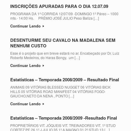
INSCRIÇÕES APURADAS PARA O DIA 12.07.09
PROGRAMA DA 1ª CORRIDA 12/07/09 -DOMINGO 1º Páreo – 1000
mts.- 14:00 Hs. PRÊMIO JOSÉ JULIO Peso Baliza […]
Continuar Lendo
DESENTURME SEU CAVALO NA MADALENA SEM
NENHUM CUSTO
Esse é o projeto que em breve estará no ar. Encabeçado por Dr. Luiz
Roberto Medeiros, do Haras Bongy, um […]
Continuar Lendo
Estatísticas – Temporada 2008/2009 – Resultado Final
ANIMAIS 09 VITÓRIAS BLESSED NUGGET 06 VITÓRIAS BICK
HILLS 05 VITÓRIAS ROAD MANIFEST 04 VITÓRIAS FOGO-
GAUCHO,NETO DA NENA , PONTO […]
Continuar Lendo
Estatísticas – Temporada 2008/2009 -Resultado Final
PROPRIETÁRIOS VIT. JÓQUEIS VIT. TREINADORES VIT. 1º STUD
CORTEZ PE 26 1º J.JULIO 35 1º A.MAGNO 31 2º STUD 13 […]