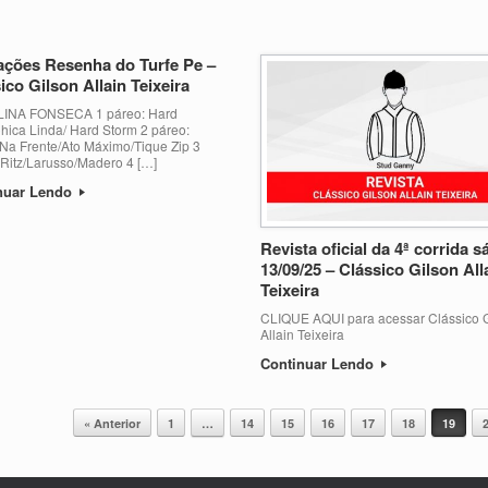
ações Resenha do Turfe Pe –
ico Gilson Allain Teixeira
INA FONSECA 1 páreo: Hard
hica Linda/ Hard Storm 2 páreo:
Na Frente/Ato Máximo/Tique Zip 3
 Ritz/Larusso/Madero 4 […]
nuar Lendo
Revista oficial da 4ª corrida 
13/09/25 – Clássico Gilson All
Teixeira
CLIQUE AQUI para acessar Clássico 
Allain Teixeira
Continuar Lendo
« Anterior
1
…
14
15
16
17
18
19