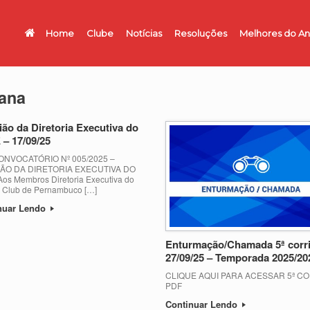
Home
Clube
Notícias
Resoluções
Melhores do A
tana
ão da Diretoria Executiva do
– 17/09/25
ONVOCATÓRIO Nº 005/2025 –
ÃO DA DIRETORIA EXECUTIVA DO
os Membros Diretoria Executiva do
 Club de Pernambuco […]
nuar Lendo
Enturmação/Chamada 5ª corr
27/09/25 – Temporada 2025/20
CLIQUE AQUI PARA ACESSAR 5ª C
PDF
Continuar Lendo