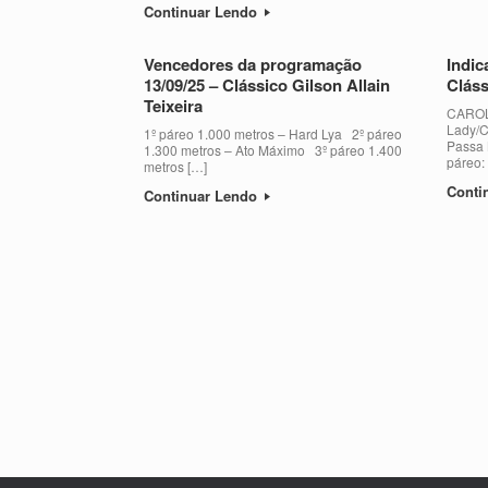
Continuar Lendo
Vencedores da programação
Indic
13/09/25 – Clássico Gilson Allain
Cláss
Teixeira
CAROL
Lady/C
1º páreo 1.000 metros – Hard Lya 2º páreo
Passa 
1.300 metros – Ato Máximo 3º páreo 1.400
páreo:
metros […]
Conti
Continuar Lendo
Post navigation