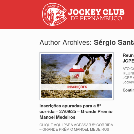
Author Archives:
Sérgio San
Reuni
JCPE 
ATO C
REUNI
JCPE A
Jockey
Conti
Inscrições apuradas para a 5ª
corrida – 27/09/25 – Grande Prêmio
Manoel Medeiros
CLIQUE AQUI PARA ACESSAR 5ª CORRIDA
– GRANDE PRÊMIO MANOEL MEDEIROS