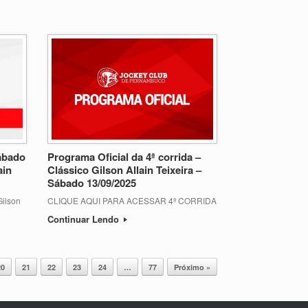
sábado
Programa Oficial da 4ª corrida –
ain
Clássico Gilson Allain Teixeira –
Sábado 13/09/2025
Gilson
CLIQUE AQUI PARA ACESSAR 4ª CORRIDA
Continuar Lendo
20
21
22
23
24
…
77
Próximo »