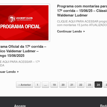
Programa com montarias para
17ª corrida – 15/06/25 – Cláss
Waldemar Ludmer
CLIQUE AQUI PARA ACESSAR progr
com montarias 15 junho ATUALIZADO
Continuar Lendo
ama Oficial da 17ª corrida –
ico Valdemar Ludmer –
ngo 15/06/2025
E AQUI PARA ACESSAR – 17ª
IDA
nuar Lendo
« Anterior
1
…
19
20
21
22
23
24
Aposte
Red