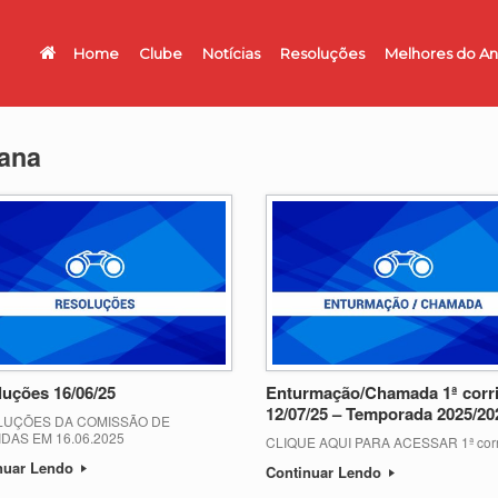
Home
Clube
Notícias
Resoluções
Melhores do A
tana
uções 16/06/25
Enturmação/Chamada 1ª corr
12/07/25 – Temporada 2025/20
UÇÕES DA COMISSÃO DE
DAS EM 16.06.2025
CLIQUE AQUI PARA ACESSAR 1ª corr
nuar Lendo
Continuar Lendo