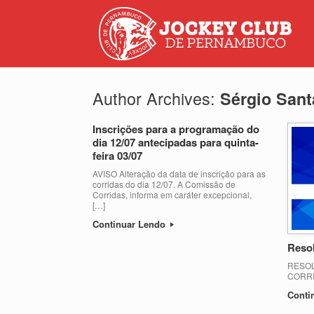
Author Archives:
Sérgio San
Inscrições para a programação do
dia 12/07 antecipadas para quinta-
feira 03/07
AVISO Alteração da data de inscrição para as
corridas do dia 12/07. A Comissão de
Corridas, informa em caráter excepcional,
[…]
Continuar Lendo
Resol
RESOL
CORRI
Conti