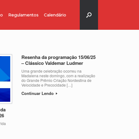
no
Regulamentos
Calendário
Resenha da programação 15/06/25
– Clássico Valdemar Ludmer
Uma grande celebração ocorreu na
Madalena neste domingo, com a realização
do Grande Prêmio Criação Nordestina de
Velocidade e Precocidade […]
Continuar Lendo
ida
26
ida