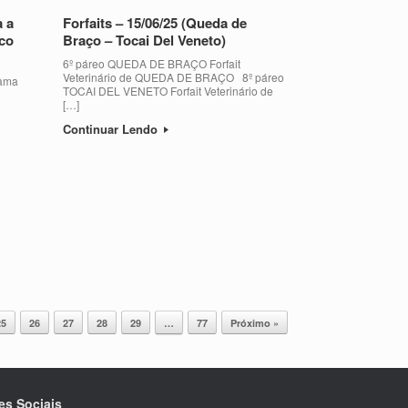
 a
Forfaits – 15/06/25 (Queda de
ico
Braço – Tocai Del Veneto)
6º páreo QUEDA DE BRAÇO Forfait
Veterinário de QUEDA DE BRAÇO 8º páreo
ama
TOCAI DEL VENETO Forfait Veterinário de
[…]
Continuar Lendo
25
26
27
28
29
…
77
Próximo »
es Sociais