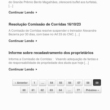
do Grande Prêmio Bento Magalhães, oferecerá buffet aos turfistas,
[…]
Continuar Lendo
Resolução Comissão de Corridas 16/10/23
A Comissão de Corridas resolve suspender o treinador Alexandre
Bezerra por 30 dias, com base no Art 33 do CNC. […]
Continuar Lendo
Informe sobre recadastramento dos proprietários
Informa a Comissão de Corridas : Visando adequação de fardas e
de responsabilidade de propriedade dos studs que hoje […]
Continuar Lendo
Post navigation
« Anterior
1
…
54
55
56
57
58
59
60
61
62
63
64
…
77
Próximo »