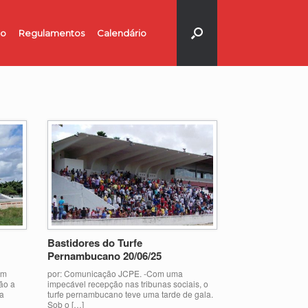
no
Regulamentos
Calendário
Bastidores do Turfe
Pernambucano 20/06/25
am
por: Comunicação JCPE. -Com uma
ão a
impecável recepção nas tribunas sociais, o
ra
turfe pernambucano teve uma tarde de gala.
Sob o […]