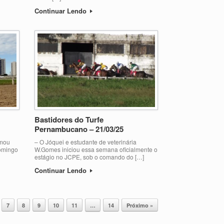
Continuar Lendo
Bastidores do Turfe
Pernambucano – 21/03/25
rmou
– O Jóquei e estudante de veterinária
omingo
W.Gomes iniciou essa semana oficialmente o
estágio no JCPE, sob o comando do […]
Continuar Lendo
7
8
9
10
11
…
14
Próximo »