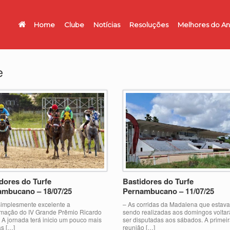
Home
Clube
Notícias
Resoluções
Melhores do A
e
dores do Turfe
Bastidores do Turfe
ambucano – 18/07/25
Pernambucano – 11/07/25
simplesmente excelente a
– As corridas da Madalena que estav
mação do IV Grande Prêmio Ricardo
sendo realizadas aos domingos voltar
 A jornada terá inicio um pouco mais
ser disputadas aos sábados. A primei
às […]
reunião […]