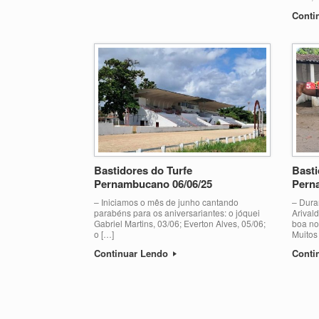
Conti
Bastidores do Turfe
Basti
Pernambucano 06/06/25
Pern
– Iniciamos o mês de junho cantando
– Dura
parabéns para os aniversariantes: o jóquei
Arival
Gabriel Martins, 03/06; Everton Alves, 05/06;
boa no
o […]
Muitos
Continuar Lendo
Conti
Post navigation