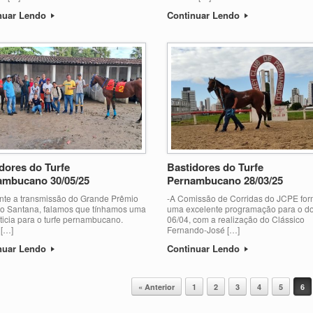
nuar Lendo
Continuar Lendo
dores do Turfe
Bastidores do Turfe
ambucano 30/05/25
Pernambucano 28/03/25
nte a transmissão do Grande Prêmio
-A Comissão de Corridas do JCPE fo
do Santana, falamos que tínhamos uma
uma excelente programação para o d
ticia para o turfe pernambucano.
06/04, com a realização do Clássico
 […]
Fernando-José […]
nuar Lendo
Continuar Lendo
« Anterior
1
2
3
4
5
6