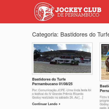
Categoria:
Bastidores do Turf
Bastidores do Turfe
Pernambucano 01/08/25
Basti
Por: Comunicação JCPE -Uma linda festa foi
Pern
o festival do IV Grande Prêmio Ricardo
Ficou 
Godoy realizado no sábado 26. As […]
progra
Continuar Lendo
Godoy.
cedo, 