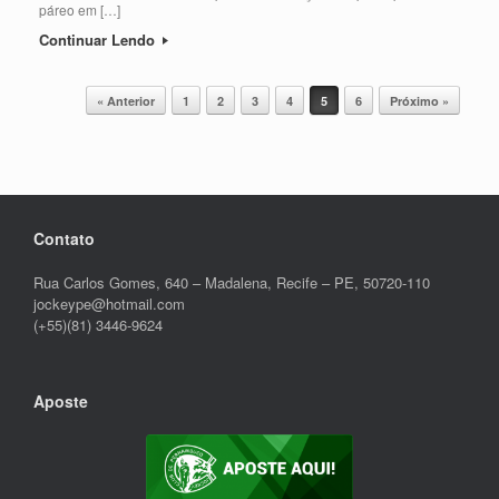
páreo em […]
Continuar Lendo
Post navigation
« Anterior
1
2
3
4
5
6
Próximo »
Contato
Rua Carlos Gomes, 640 – Madalena, Recife – PE, 50720-110
jockeype@hotmail.com
(+55)(81) 3446-9624
Aposte