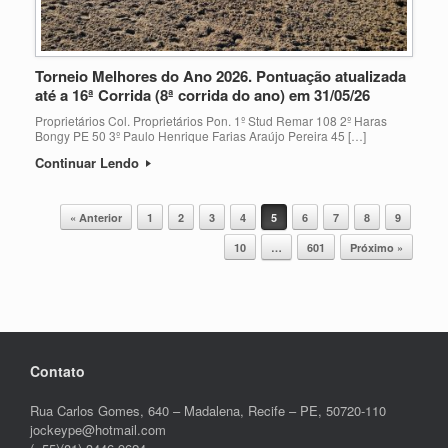
Torneio Melhores do Ano 2026. Pontuação atualizada
até a 16ª Corrida (8ª corrida do ano) em 31/05/26
Proprietários Col. Proprietários Pon. 1º Stud Remar 108 2º Haras
Bongy PE 50 3º Paulo Henrique Farias Araújo Pereira 45 […]
Continuar Lendo
Post navigation
« Anterior
1
2
3
4
5
6
7
8
9
10
…
601
Próximo »
Contato
Rua Carlos Gomes, 640 – Madalena, Recife – PE, 50720-110
jockeype@hotmail.com