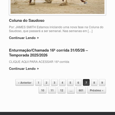
Coluna do Saudoso
Por: JAMES SMITH Estamos iniciando uma nova fase na Coluna do
Saudoso, que passará a ser semanal. Nas semanas em […]
Continuar Lendo
Enturmação/Chamada 16ª corrida 31/05/26 –
Temporada 2025/2026
CLIQUE AQUI PARA ACESSAR 16ª corrida
Continuar Lendo
Post navigation
« Anterior
1
2
3
4
5
6
7
8
9
10
11
12
…
601
Próximo »