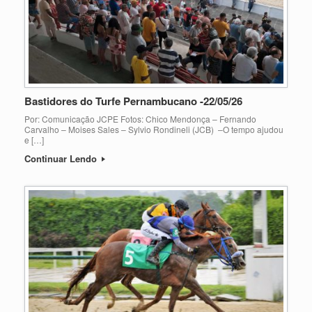
Bastidores do Turfe Pernambucano -22/05/26
Por: Comunicação JCPE Fotos: Chico Mendonça – Fernando
Carvalho – Moises Sales – Sylvio Rondineli (JCB) –O tempo ajudou
e […]
Continuar Lendo