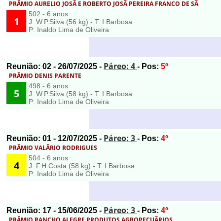
PRÃMIO AURELIO JOSÃ E ROBERTO JOSÃ PEREIRA FRANCO DE SÃ
502 - 6 anos
1
J: W.P.Silva (56 kg) - T: I.Barbosa
P: Inaldo Lima de Oliveira
Páreo: 4
Reunião:
02
- 26/07/2025 -
- Pos:
5º
PRÃMIO DENIS PARENTE
498 - 6 anos
5
J: W.P.Silva (58 kg) - T: I.Barbosa
P: Inaldo Lima de Oliveira
Páreo: 3
Reunião:
01
- 12/07/2025 -
- Pos:
4º
PRÃMIO VALÃRIO RODRIGUES
504 - 6 anos
4
J: F.H.Costa (58 kg) - T: I.Barbosa
P: Inaldo Lima de Oliveira
Páreo: 3
Reunião:
17
- 15/06/2025 -
- Pos:
4º
PRÃMIO RANCHO ALEGRE PRODUTOS AGROPECUÃRIOS