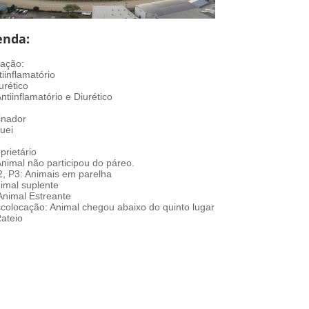
enda:
ação:
tiinflamatório
urético
ntiinflamatório e Diurético
inador
uei
prietário
Animal não participou do páreo.
2, P3: Animais em parelha
nimal suplente
 Animal Estreante
colocação: Animal chegou abaixo do quinto lugar
Rateio