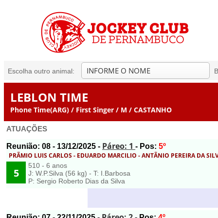
Escolha outro animal:
B
LEBLON TIME
Phone Time(ARG) / First Singer / M / CASTANHO
ATUAÇÕES
Páreo: 1
Reunião:
08
- 13/12/2025 -
- Pos:
5º
PRÃMIO LUIS CARLOS - EDUARDO MARCILIO - ANTÃNIO PEREIRA DA SI
510 - 6 anos
5
J: W.P.Silva (56 kg) - T: I.Barbosa
P: Sergio Roberto Dias da Silva
Páreo: 2
Reunião:
07
- 22/11/2025 -
- Pos:
4º