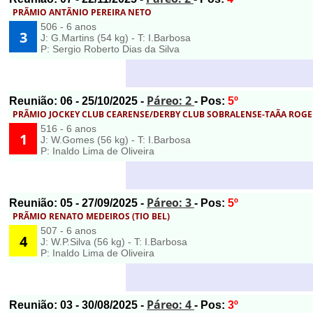
PRÃMIO ANTÃNIO PEREIRA NETO
506 - 6 anos
3
J: G.Martins (54 kg) - T: I.Barbosa
P: Sergio Roberto Dias da Silva
Páreo: 2
Reunião:
06
- 25/10/2025 -
- Pos:
5º
PRÃMIO JOCKEY CLUB CEARENSE/DERBY CLUB SOBRALENSE-TAÃA ROGER
516 - 6 anos
1
J: W.Gomes (56 kg) - T: I.Barbosa
P: Inaldo Lima de Oliveira
Páreo: 3
Reunião:
05
- 27/09/2025 -
- Pos:
5º
PRÃMIO RENATO MEDEIROS (TIO BEL)
507 - 6 anos
4
J: W.P.Silva (56 kg) - T: I.Barbosa
P: Inaldo Lima de Oliveira
Páreo: 4
Reunião:
03
- 30/08/2025 -
- Pos:
3º