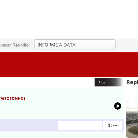
uscar Reunião:
Repl
LVA(TOTONHO)
$: ---