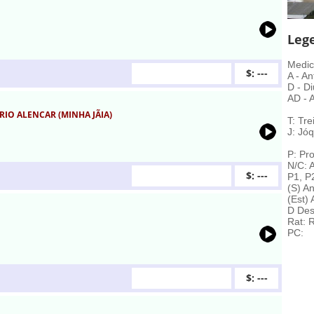
Leg
Medic
$: ---
A - An
D - Di
AD - A
IO ALENCAR (MINHA JÃIA)
T: Tre
J: Jóq
P: Pro
N/C: 
$: ---
P1, P
(S) A
(Est)
D Des
Rat: 
PC:
$: ---