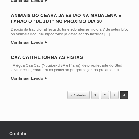
Continuar Lendo
ANIMAIS DO CEARÁ JÁ ESTÃO NA MADALENA E
FARÃO O “DEBUT” NO PRÓXIMO DIA 20
Depois da tradicional festa do turfe sobralense, no dia 7 de setembro,
os animais daquele hipódromo já estão sendo trazidos […]
Continuar Lendo
CAÁ CATI RETORNA ÀS PISTAS
A égua Caá Cati (Notaion-USA e Piana), de propriedade do Stud
CML-Recife, retornará às pistas na programação do próximo dia […]
Continuar Lendo
Post navigation
« Anterior
1
2
3
4
Contato