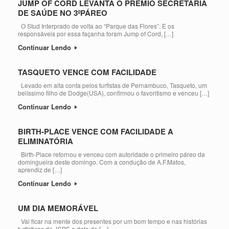
JUMP OF CORD LEVANTA O PRÊMIO SECRETARIA
DE SAÚDE NO 3ºPÁREO
O Stud Interprado de volta ao “Parque das Flores”. E os
responsáveis por essa façanha foram Jump of Cord, […]
Continuar Lendo
TASQUETO VENCE COM FACILIDADE
Levado em alta conta pelos turfistas de Pernambuco, Tasqueto, um
belíssimo filho de Dodge(USA), confirmou o favoritismo e venceu […]
Continuar Lendo
BIRTH-PLACE VENCE COM FACILIDADE A
ELIMINATÓRIA
Birth-Place retornou e venceu com autoridade o primeiro páreo da
domingueira deste domingo. Com a condução de A.F.Matos,
aprendiz de […]
Continuar Lendo
UM DIA MEMORÁVEL
Vai ficar na mente dos presentes por um bom tempo e nas histórias
turfísticas do JCPE a data de […]