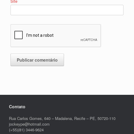
Site
Contato
Rua Carlos Gomes, 640 – Madalena, Recife – PE, 50720-110
jockeype@hotmail.com
(+55)(81) 3446-9624