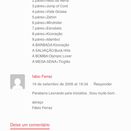
2.páreo=Neto da Nena
3.páreo=Jump of Cord
4.páreo=Vista Grossa
5.páreo=Zahim
6.páreo=Windrider
7.páreo=Esnobelo
8.páreo=Kicoração
9.páreo=Istambul
A BARBADA:Kicoração
A SALVAÇÃO:Buck Hills
A BOMBA:Olympic Lover
A MEGA-SENA=Tinglês
fabio Ferraz
19 de setembro de 2009 at 19:34
Responder
Parabens Leonardo pela iniciativa , ficou muito bom .
abraço
Fábio Ferraz
Deixe um comentário