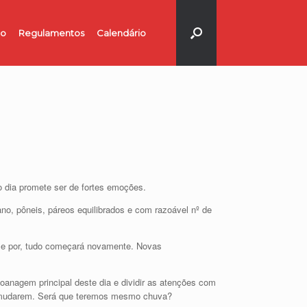
no
Regulamentos
Calendário
 dia promete ser de fortes emoções.
no, pôneis, páreos equilibrados e com razoável nº de
 se por, tudo começará novamente. Novas
anagem principal deste dia e dividir as atenções com
os mudarem. Será que teremos mesmo chuva?