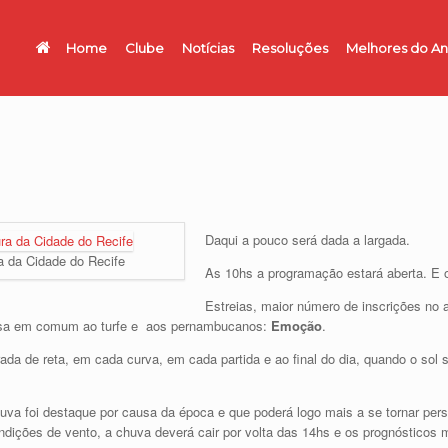
Home
Clube
Notícias
Resoluções
Melhores do A
Daqui a pouco será dada a largada.
a da Cidade do Recife
As 10hs a programação estará aberta. E o
Estreias, maior número de inscrições no a
oisa em comum ao turfe e aos pernambucanos:
Emoção
.
da de reta, em cada curva, em cada partida e ao final do dia, quando o sol
a foi destaque por causa da época e que poderá logo mais a se tornar perso
ndições de vento, a chuva deverá cair por volta das 14hs e os prognóstic