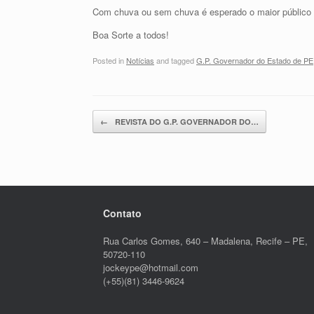
Com chuva ou sem chuva é esperado o maior público d
Boa Sorte a todos!
Posted in
Notícias
and tagged
G.P. Governador do Estado de PE
Post navigation
←
REVISTA DO G.P. GOVERNADOR DO…
Contato
Rua Carlos Gomes, 640 – Madalena, Recife – PE,
50720-110
jockeype@hotmail.com
(+55)(81) 3446-9624