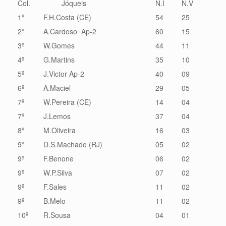
Col.
Jóqueis
N.I
N.V
1º
F.H.Costa (CE)
54
25
2º
A.Cardoso Ap-2
60
15
3º
W.Gomes
44
11
4º
G.Martins
35
10
5º
J.Victor Ap-2
40
09
6º
A.Maciel
29
05
7º
W.Pereira (CE)
14
04
7º
J.Lemos
37
04
8º
M.Oliveira
16
03
9º
D.S.Machado (RJ)
05
02
9º
F.Benone
06
02
9º
W.P.Silva
07
02
9º
F.Sales
11
02
9º
B.Melo
11
02
10º
R.Sousa
04
01