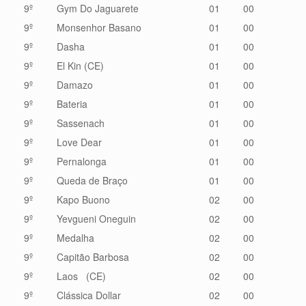
9º
Gym Do Jaguarete
01
00
9º
Monsenhor Basano
01
00
9º
Dasha
01
00
9º
El Kin (CE)
01
00
9º
Damazo
01
00
9º
Bateria
01
00
9º
Sassenach
01
00
9º
Love Dear
01
00
9º
Pernalonga
01
00
9º
Queda de Braço
01
00
9º
Kapo Buono
02
00
9º
Yevgueni Oneguin
02
00
9º
Medalha
02
00
9º
Capitão Barbosa
02
00
9º
Laos (CE)
02
00
9º
Clássica Dollar
02
00