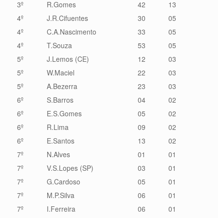
3º
R.Gomes
42
13
4º
J.R.Cifuentes
30
05
4º
C.A.Nascimento
33
05
4º
T.Souza
53
05
5º
J.Lemos (CE)
12
03
5º
W.Maciel
22
03
5º
A.Bezerra
23
03
6º
S.Barros
04
02
6º
E.S.Gomes
05
02
6º
R.Lima
09
02
6º
E.Santos
13
02
7º
N.Alves
01
01
7º
V.S.Lopes (SP)
03
01
7º
G.Cardoso
05
01
7º
M.P.Silva
06
01
7º
I.Ferreira
06
01