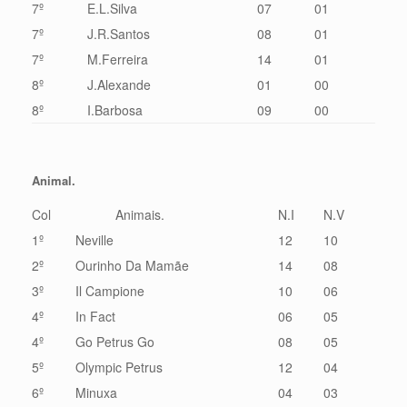
7º
E.L.Silva
07
01
7º
J.R.Santos
08
01
7º
M.Ferreira
14
01
8º
J.Alexande
01
00
8º
I.Barbosa
09
00
Animal.
Col
Animais.
N.I
N.V
1º
Neville
12
10
2º
Ourinho Da Mamãe
14
08
3º
Il Campione
10
06
4º
In Fact
06
05
4º
Go Petrus Go
08
05
5º
Olympic Petrus
12
04
6º
Minuxa
04
03