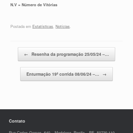
N.V = Número de Vitórias
Postada em
Estatísticas
,
Notícias
.
Post navigation
←
Resenha da programação 25/05/24 –…
Enturmação 19ª corrida 08/06/24 –…
→
Contato
Rua Carlos Gomes, 640 – Madalena, Recife – PE, 50720-110