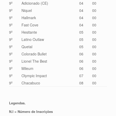
9º
Adicionado (CE)
04
00
9º
Niquel
04
00
9º
Hallmark
04
00
9º
Fast Cove
04
00
9º
Hesitante
05
00
9º
Latino Outlaw
05
00
9º
Quetal
05
00
9º
Colorado Bullet
06
00
9º
Lionel The Best
06
00
9º
Mileum
06
00
9º
Olympic Impact
07
00
9º
Chacabuco
08
00
Legendas.
N.I = Número de Inscrições