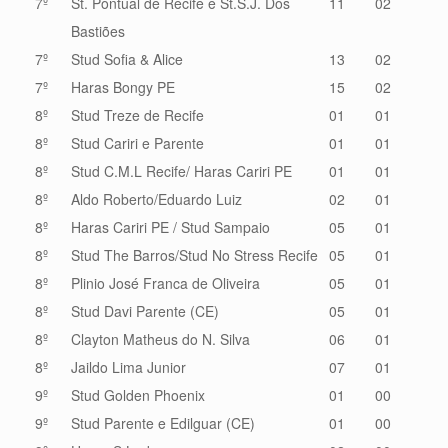
7º
St. Pontual de Recife e St.S.J. Dos
11
02
Bastiões
7º
Stud Sofia & Alice
13
02
7º
Haras Bongy PE
15
02
8º
Stud Treze de Recife
01
01
8º
Stud Cariri e Parente
01
01
8º
Stud C.M.L Recife/ Haras Cariri PE
01
01
8º
Aldo Roberto/Eduardo Luiz
02
01
8º
Haras Cariri PE / Stud Sampaio
05
01
8º
Stud The Barros/Stud No Stress Recife
05
01
8º
Plinio José Franca de Oliveira
05
01
8º
Stud Davi Parente (CE)
05
01
8º
Clayton Matheus do N. Silva
06
01
8º
Jaildo Lima Junior
07
01
9º
Stud Golden Phoenix
01
00
9º
Stud Parente e Edilguar (CE)
01
00