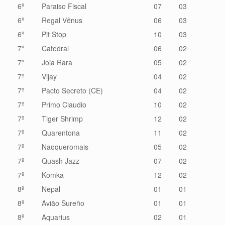
6º
Paraiso Fiscal
07
03
6º
Regal Vênus
06
03
6º
Pit Stop
10
03
7º
Catedral
06
02
7º
Joia Rara
05
02
7º
Vijay
04
02
7º
Pacto Secreto (CE)
04
02
7º
Primo Claudio
10
02
7º
Tiger Shrimp
12
02
7º
Quarentona
11
02
7º
Naoqueromais
05
02
7º
Quash Jazz
07
02
7º
Komka
12
02
8º
Nepal
01
01
8º
Avião Sureño
01
01
8º
Aquarius
02
01