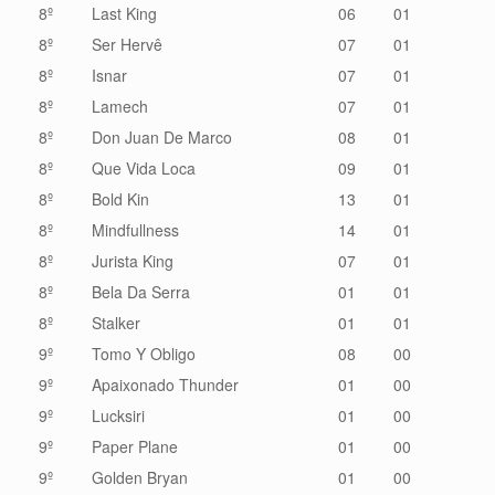
8º
Last King
06
01
8º
Ser Hervê
07
01
8º
Isnar
07
01
8º
Lamech
07
01
8º
Don Juan De Marco
08
01
8º
Que Vida Loca
09
01
8º
Bold Kin
13
01
8º
Mindfullness
14
01
8º
Jurista King
07
01
8º
Bela Da Serra
01
01
8º
Stalker
01
01
9º
Tomo Y Obligo
08
00
9º
Apaixonado Thunder
01
00
9º
Lucksiri
01
00
9º
Paper Plane
01
00
9º
Golden Bryan
01
00