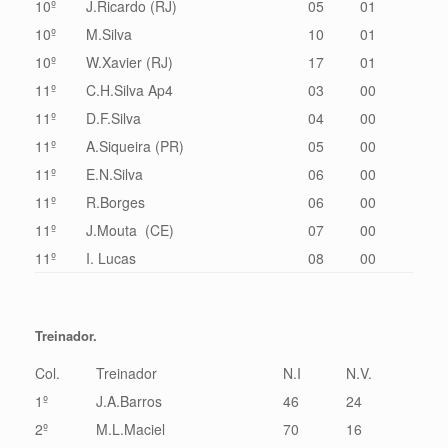
10º
J.Ricardo (RJ)
05
01
10º
M.Silva
10
01
10º
W.Xavier (RJ)
17
01
11º
C.H.Silva Ap4
03
00
11º
D.F.Silva
04
00
11º
A.Siqueira (PR)
05
00
11º
E.N.Silva
06
00
11º
R.Borges
06
00
11º
J.Mouta (CE)
07
00
11º
I. Lucas
08
00
Treinador.
Col.
Treinador
N.I
N.V.
1º
J.A.Barros
46
24
2º
M.L.Maciel
70
16