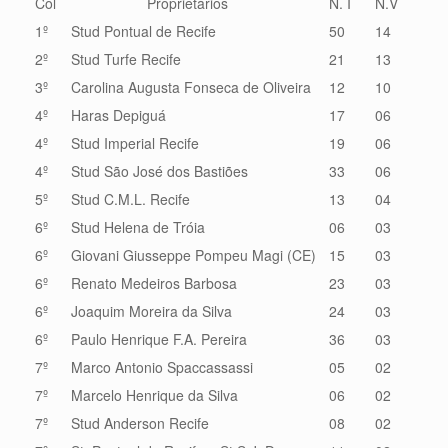
Col
Proprietários
N. I
N.V
1º
Stud Pontual de Recife
50
14
2º
Stud Turfe Recife
21
13
3º
Carolina Augusta Fonseca de Oliveira
12
10
4º
Haras Depiguá
17
06
4º
Stud Imperial Recife
19
06
4º
Stud São José dos Bastiões
33
06
5º
Stud C.M.L. Recife
13
04
6º
Stud Helena de Tróia
06
03
6º
Giovani Giusseppe Pompeu Magi (CE)
15
03
6º
Renato Medeiros Barbosa
23
03
6º
Joaquim Moreira da Silva
24
03
6º
Paulo Henrique F.A. Pereira
36
03
7º
Marco Antonio Spaccassassi
05
02
7º
Marcelo Henrique da Silva
06
02
7º
Stud Anderson Recife
08
02