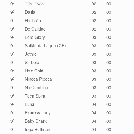
9º
Trick Twice
02
00
9º
Dalila
02
00
9º
Hortelão
02
00
9º
De Calidad
02
00
9º
Lord Glory
03
00
9º
Sultão da Lagoa (CE)
03
00
9º
Jethro
03
00
9º
Sir Lelo
03
00
9º
He’s Gold
03
00
9º
Ninoca Pipoca
03
00
9º
Na Cumbica
03
00
9º
Teen Spirit
03
00
9º
Luna
04
00
9º
Express Lady
04
00
9º
Baby Shark
04
00
9º
Ingo Hoffman
04
00