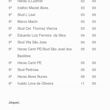
9º
Haras S.Ludmer
02
00
9º
Irailton Maciel Alves
03
00
9º
Stud L Leal
03
00
9º
Marco Machi
03
00
9º
Stud Cel. Thomaz Vianna
03
00
9º
Eduardo Luiz Ferreira da Silva
04
00
9º
Stud Vila São Jose
04
00
9º
Haras Cariri PE/Stud São José dos
05
00
Bastiões
9º
Haras Cariri PE
05
00
9º
Stud Pedrosa
05
00
9º
Haras Alves Nunes
09
00
9º
Inaldo Lima de Oliveira
11
00
Jóquei.