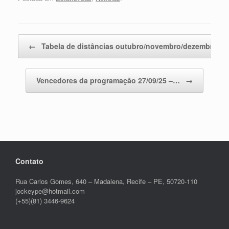
Post navigation
←
Tabela de distâncias outubro/novembro/dezembro 25
Vencedores da programação 27/09/25 –…
→
Contato
Rua Carlos Gomes, 640 – Madalena, Recife – PE, 50720-110
jockeype@hotmail.com
(+55)(81) 3446-9624