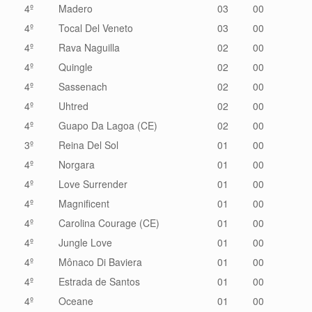
4º
Madero
03
00
4º
Tocal Del Veneto
03
00
4º
Rava Naguilla
02
00
4º
Quingle
02
00
4º
Sassenach
02
00
4º
Uhtred
02
00
4º
Guapo Da Lagoa (CE)
02
00
3º
Reina Del Sol
01
00
4º
Norgara
01
00
4º
Love Surrender
01
00
4º
Magnificent
01
00
4º
Carolina Courage (CE)
01
00
4º
Jungle Love
01
00
4º
Mônaco Di Baviera
01
00
4º
Estrada de Santos
01
00
4º
Oceane
01
00