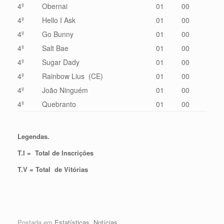
4º
Obernai
01
00
4º
Hello I Ask
01
00
4º
Go Bunny
01
00
4º
Salt Bae
01
00
4º
Sugar Dady
01
00
4º
Rainbow Lius (CE)
01
00
4º
João Ninguém
01
00
4º
Quebranto
01
00
Legendas.
T.I = Total de Inscrições
T.V = Total de Vitórias
Postada em
Estatísticas
,
Notícias
.