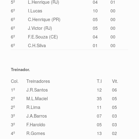
5º
L.Henrique (RJ)
04
01
6º
I.Lucas
10
00
6º
C.Henrique (PR)
05
00
6º
J.Victor (RJ)
05
00
6º
F.E.Souza (CE)
04
00
6º
C.H.Silva
01
00
Treinador.
Col.
Treinadores
T.I
Vit.
1º
J.R.Santos
12
06
2º
M.L.Maciel
35
05
2º
R.Lima
11
05
3º
J.A.Barros
07
03
3º
F.Haroldo
05
03
4º
R.Gomes
13
02