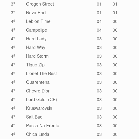
3º
Oregon Street
01
01
3º
Nova Hart
01
01
4º
Leblon Time
04
00
4º
Campelipe
04
00
4º
Hard Lady
03
00
4º
Hard Way
03
00
4º
Hard Storm
03
00
4º
Tique Zip
03
00
4º
Lionel The Best
03
00
4º
Quarentena
03
00
4º
Chevre D’or
03
00
4º
Lord Gold (CE)
03
00
4º
Kruswarovski
03
00
4º
Salt Bae
03
00
4º
Passa Na Frente
03
00
4º
Chica Linda
03
00