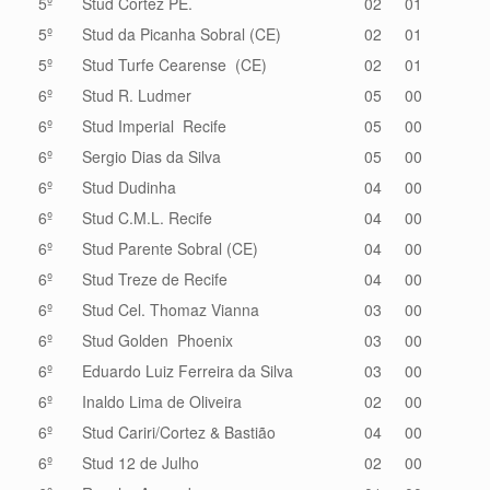
5º
Stud Cortez PE.
02
01
5º
Stud da Picanha Sobral (CE)
02
01
5º
Stud Turfe Cearense (CE)
02
01
6º
Stud R. Ludmer
05
00
6º
Stud Imperial Recife
05
00
6º
Sergio Dias da Silva
05
00
6º
Stud Dudinha
04
00
6º
Stud C.M.L. Recife
04
00
6º
Stud Parente Sobral (CE)
04
00
6º
Stud Treze de Recife
04
00
6º
Stud Cel. Thomaz Vianna
03
00
6º
Stud Golden Phoenix
03
00
6º
Eduardo Luiz Ferreira da Silva
03
00
6º
Inaldo Lima de Oliveira
02
00
6º
Stud Cariri/Cortez & Bastião
04
00
6º
Stud 12 de Julho
02
00