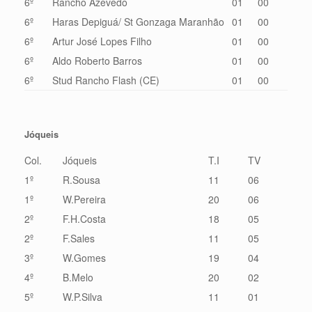
6º
Rancho Azevedo
01
00
6º
Haras Depiguá/ St Gonzaga Maranhão
01
00
6º
Artur José Lopes Filho
01
00
6º
Aldo Roberto Barros
01
00
6º
Stud Rancho Flash (CE)
01
00
Jóqueis
Col.
Jóqueis
T.I
TV
1º
R.Sousa
11
06
1º
W.Pereira
20
06
2º
F.H.Costa
18
05
2º
F.Sales
11
05
3º
W.Gomes
19
04
4º
B.Melo
20
02
5º
W.P.Silva
11
01