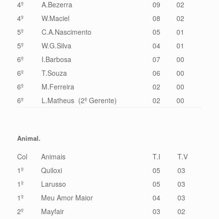
4º
A.Bezerra
09
02
4º
W.Maciel
08
02
5º
C.A.Nascimento
05
01
5º
W.G.Silva
04
01
6º
I.Barbosa
07
00
6º
T.Souza
06
00
6º
M.Ferreira
02
00
6º
L.Matheus (2º Gerente)
02
00
Animal.
Col
Animais
T.I
T.V
1º
Quiloxi
05
03
1º
Larusso
05
03
1º
Meu Amor Maior
04
03
2º
Mayfair
03
02