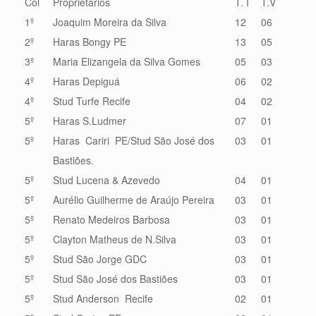
Col
Proprietários
T. I
T.V
1º
Joaquim Moreira da Silva
12
06
2º
Haras Bongy PE
13
05
3º
Maria Elizangela da Silva Gomes
05
03
4º
Haras Depiguá
06
02
4º
Stud Turfe Recife
04
02
5º
Haras S.Ludmer
07
01
5º
Haras Cariri PE/Stud São José dos
03
01
Bastiões.
5º
Stud Lucena & Azevedo
04
01
5º
Aurélio Guilherme de Araújo Pereira
03
01
5º
Renato Medeiros Barbosa
03
01
5º
Clayton Matheus de N.Silva
03
01
5º
Stud São Jorge GDC
03
01
5º
Stud São José dos Bastiões
03
01
5º
Stud Anderson Recife
02
01