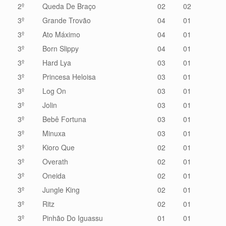
2º
Queda De Braço
02
02
3º
Grande Trovão
04
01
3º
Ato Máximo
04
01
3º
Born Slippy
04
01
3º
Hard Lya
03
01
3º
Princesa Heloisa
03
01
3º
Log On
03
01
3º
Jolin
03
01
3º
Bebê Fortuna
03
01
3º
Minuxa
03
01
3º
Kioro Que
02
01
3º
Overath
02
01
3º
Oneida
02
01
3º
Jungle King
02
01
3º
Ritz
02
01
3º
Pinhão Do Iguassu
01
01