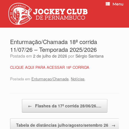
Menu
Enturmação/Chamada 18ª corrida
11/07/26 – Temporada 2025/2026
Postada em
2 de julho de 2026
por
Sérgio Santana
CLIQUE AQUI PARA ACESSAR 18ª CORRIDA
Postada em
Enturmaçao/Chamada
,
Notícias
.
Post navigation
←
Flashes da 17ª corrida 28/06/26.…
Tabela de distâncias julho/agosto/setembro 26
→