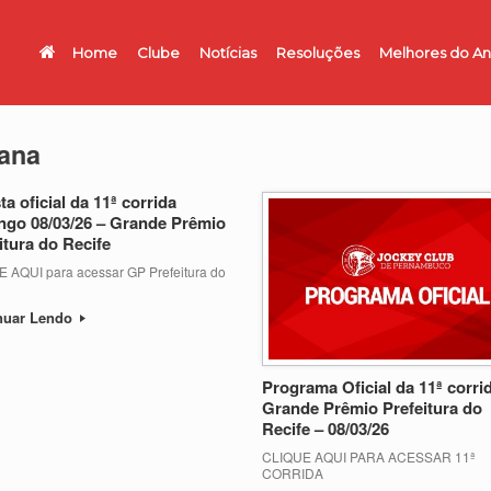
Home
Clube
Notícias
Resoluções
Melhores do A
tana
ta oficial da 11ª corrida
go 08/03/26 – Grande Prêmio
itura do Recife
 AQUI para acessar GP Prefeitura do
nuar Lendo
Programa Oficial da 11ª corri
Grande Prêmio Prefeitura do
Recife – 08/03/26
CLIQUE AQUI PARA ACESSAR 11ª
CORRIDA