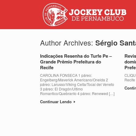
Author Archives:
Sérgio San
Indicações Resenha do Turfe Pe –
Revis
Grande Prêmio Prefeitura do
domin
Recife
Prefe
CAROLINA FONSECA 1 páreo:
CLIQUE
Engelberg/Maverick Americano/Oneida 2
Recife
páreo: Larusso/Viking Celta/Tocai del Veneto
Conti
3 páreo: El Dragón/Ultimo
Romantico/Quebranto 4 páreo: Renewed […]
Continuar Lendo