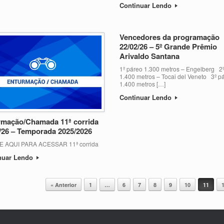
Continuar Lendo
Vencedores da programação
22/02/26 – 5º Grande Prêmio
Arivaldo Santana
1º páreo 1.300 metros – Engelberg 2
1.400 metros – Tocai del Veneto 3º p
1.400 metros […]
Continuar Lendo
rmação/Chamada 11ª corrida
/26 – Temporada 2025/2026
E AQUI PARA ACESSAR 11ª corrida
nuar Lendo
« Anterior
1
…
6
7
8
9
10
11