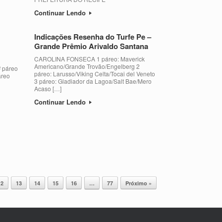
Continuar Lendo
Indicações Resenha do Turfe Pe –
Grande Prêmio Arivaldo Santana
CAROLINA FONSECA 1 páreo: Maverick
Americano/Grande Trovão/Engelberg 2
º páreo
páreo: Larusso/Viking Celta/Tocai del Veneto
áreo
3 páreo: Gladiador da Lagoa/Salt Bae/Mero
Acaso […]
Continuar Lendo
12
13
14
15
16
…
77
Próximo »