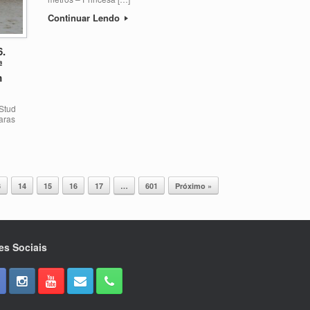
Continuar Lendo
6.
ª
m
 Stud
aras
3
14
15
16
17
…
601
Próximo »
es Sociais