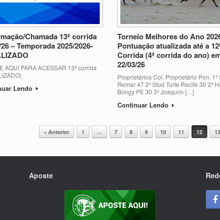
rmação/Chamada 13ª corrida
Torneio Melhores do Ano 202
/26 – Temporada 2025/2026-
Pontuação atualizada até a 12
LIZADO
Corrida (4ª corrida do ano) e
22/03/26
E AQUI PARA ACESSAR 13ª corrida
LIZADO)
Proprietários Col. Proprietário Pon. 1º
Remar 47 2º Stud Turfe Recife 30 2º H
nuar Lendo
Bongy PE 30 3º Joaquim […]
Continuar Lendo
« Anterior
1
…
7
8
9
10
11
12
1
Aposte
Red