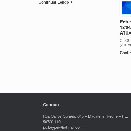
Continuar Lendo
Entu
12/04
ATUA
CLIQU
(ATUA
Conti
Post navigation
Contato
Rua Carlos Gomes, 640 – Madalena, Recife – PE,
50720-110
jockeype@hotmail.com