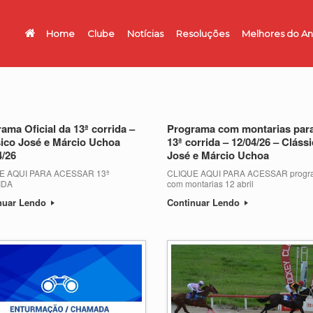
Home
Clube
Notícias
Resoluções
Melhores do A
ama Oficial da 13ª corrida –
Programa com montarias para
ico José e Márcio Uchoa
13ª corrida – 12/04/26 – Cláss
4/26
José e Márcio Uchoa
E AQUI PARA ACESSAR 13ª
CLIQUE AQUI PARA ACESSAR progr
IDA
com montarias 12 abril
nuar Lendo
Continuar Lendo