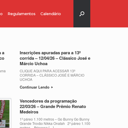
no
Regulamentos
Calendário
 a
Inscrições apuradas para a 13ª
ico
corrida – 12/04/26 – Clássico José e
Márcio Uchoa
ama
CLIQUE AQUI PARA ACESSAR 13ª
CORRIDA – CLÁSSICO JOSÉ E MÁRCIO
UCHOA
Continuar Lendo
Vencedores da programação
22/03/26 – Grande Prêmio Renato
Medeiros
1º páreo 1.100 metros – Go Bunny Go Bunny
Grande Trovão Nikka Onatah 2º páreo 1.100
metros – Princesa […]