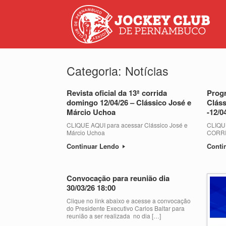
Categoria:
Notícias
Revista oficial da 13ª corrida
Progr
domingo 12/04/26 – Clássico José e
Cláss
Márcio Uchoa
-12/0
CLIQUE AQUI para acessar Clássico José e
CLIQU
Márcio Uchoa
CORR
Continuar Lendo
Conti
Convocação para reunião dia
30/03/26 18:00
Clique no link abaixo e acesse a convocação
do Presidente Executivo Carlos Baltar para
reunião a ser realizada no dia […]